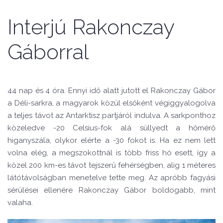
Interjú Rakonczay
Gáborral
44 nap és 4 óra.
Ennyi idő alatt jutott el Rakonczay Gábor
a Déli-sarkra, a magyarok közül elsőként végiggyalogolva
a teljes távot az Antarktisz partjáról indulva.
A sarkponthoz
közeledve -20 Celsius-fok alá süllyedt a hőmérő
higanyszála, olykor elérte a -30 fokot is. Ha ez nem lett
volna elég, a megszokottnál is több friss hó esett, így a
közel 200 km-es távot tejszerű fehérségben, alig 1 méteres
látótávolságban menetelve tette meg. Az apróbb fagyási
sérülései ellenére Rakonczay Gábor boldogabb, mint
valaha.