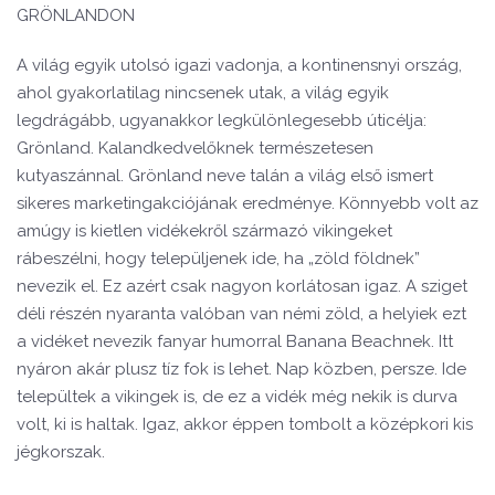
GRÖNLANDON
A világ egyik utolsó igazi vadonja, a kontinensnyi ország,
ahol gyakorlatilag nincsenek utak, a világ egyik
legdrágább, ugyanakkor legkülönlegesebb úticélja:
Grönland. Kalandkedvelőknek természetesen
kutyaszánnal. Grönland neve talán a világ első ismert
sikeres marketingakciójának eredménye. Könnyebb volt az
amúgy is kietlen vidékekről származó vikingeket
rábeszélni, hogy települjenek ide, ha „zöld földnek”
nevezik el. Ez azért csak nagyon korlátosan igaz. A sziget
déli részén nyaranta valóban van némi zöld, a helyiek ezt
a vidéket nevezik fanyar humorral Banana Beachnek. Itt
nyáron akár plusz tíz fok is lehet. Nap közben, persze. Ide
települtek a vikingek is, de ez a vidék még nekik is durva
volt, ki is haltak. Igaz, akkor éppen tombolt a középkori kis
jégkorszak.