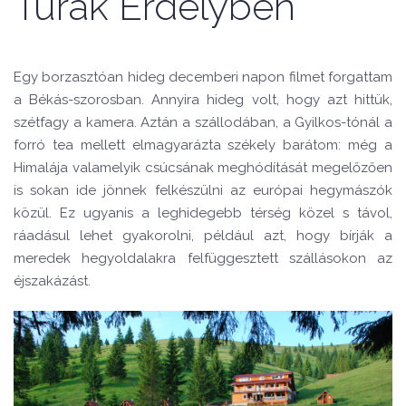
Túrák Erdélyben
Egy borzasztóan hideg decemberi napon filmet forgattam
a Békás-szorosban. Annyira hideg volt, hogy azt hittük,
szétfagy a kamera. Aztán a szállodában, a Gyilkos-tónál a
forró tea mellett elmagyarázta székely barátom: még a
Himalája valamelyik csúcsának meghódítását megelőzően
is sokan ide jönnek felkészülni az európai hegymászók
közül. Ez ugyanis a leghidegebb térség közel s távol,
ráadásul lehet gyakorolni, például azt, hogy bírják a
meredek hegyoldalakra felfüggesztett szállásokon az
éjszakázást.