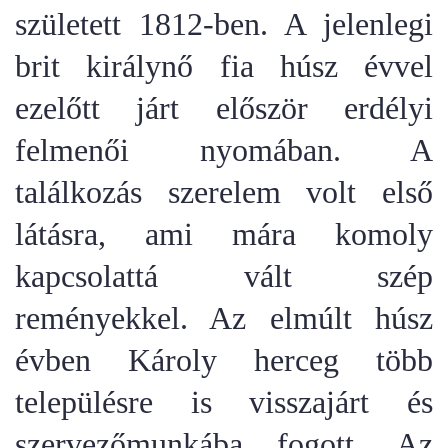
született 1812-ben. A jelenlegi
brit királynő fia húsz évvel
ezelőtt járt először erdélyi
felmenői nyomában. A
találkozás szerelem volt első
látásra, ami mára komoly
kapcsolattá vált szép
reményekkel. Az elmúlt húsz
évben Károly herceg több
településre is visszajárt és
szervezőmunkába fogott.
Az