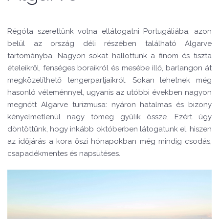
Régóta szerettünk volna ellátogatni Portugáliába, azon
belül az ország déli részében található Algarve
tartományba. Nagyon sokat hallottunk a finom és tiszta
ételeikről, fenséges boraikról és mesébe illő, barlangon át
megközelíthető tengerpartjaikról. Sokan lehetnek még
hasonló véleménnyel, ugyanis az utóbbi években nagyon
megnőtt Algarve turizmusa: nyáron hatalmas és bizony
kényelmetlenül nagy tömeg gyűlik össze. Ezért úgy
döntöttünk, hogy inkább októberben látogatunk el, hiszen
az időjárás a kora őszi hónapokban még mindig csodás,
csapadékmentes és napsütéses.