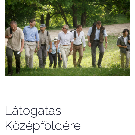
Látogatás
Középföldére