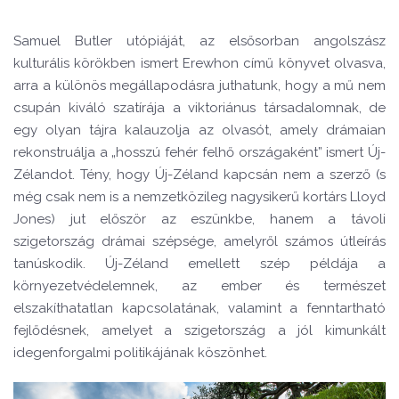
Samuel Butler utópiáját, az elsősorban angolszász
kulturális körökben ismert Erewhon című könyvet olvasva,
arra a különös megállapodásra juthatunk, hogy a mű nem
csupán kiváló szatírája a viktoriánus társadalomnak, de
egy olyan tájra kalauzolja az olvasót, amely drámaian
rekonstruálja a „hosszú fehér felhő országaként” ismert Új-
Zélandot. Tény, hogy Új-Zéland kapcsán nem a szerző (s
még csak nem is a nemzetközileg nagysikerű kortárs Lloyd
Jones) jut először az eszünkbe, hanem a távoli
szigetország drámai szépsége, amelyről számos útleírás
tanúskodik. Új-Zéland emellett szép példája a
környezetvédelemnek, az ember és természet
elszakíthatatlan kapcsolatának, valamint a fenntartható
fejlődésnek, amelyet a szigetország a jól kimunkált
idegenforgalmi politikájának köszönhet.