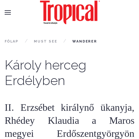
FŐLAP
MUST SEE
WANDERER
Károly herceg
Erdélyben
II. Erzsébet királynő ükanyja,
Rhédey Klaudia a Maros
megyei Erdőszentgyörgyön