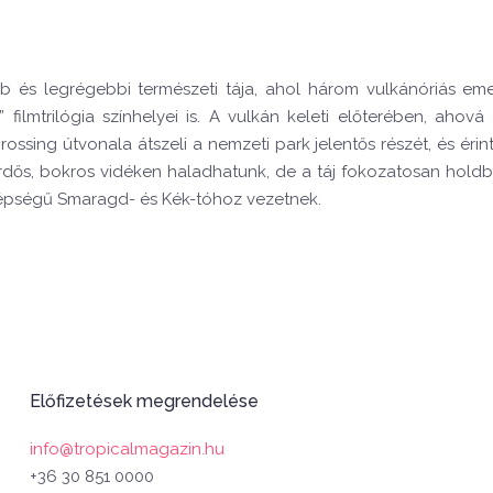
 és legrégebbi természeti tája, ahol három vulkánóriás emel
” filmtrilógia színhelyei is. A vulkán keleti előterében, a
rossing útvonala átszeli a nemzeti park jelentős részét, és éri
 erdős, bokros vidéken haladhatunk, de a táj fokozatosan holdb
szépségű Smaragd- és Kék-tóhoz vezetnek.
Előfizetések megrendelése
info@tropicalmagazin.hu
+36 30 851 0000