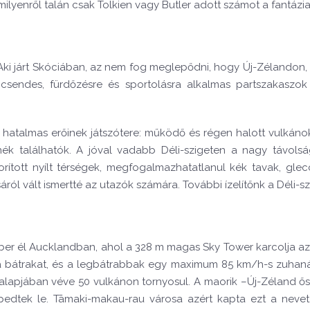
 amilyenről talán csak Tolkien vagy Butler adott számot a fantázi
ki járt Skóciában, az nem fog meglepődni, hogy Új-Zélandon, a
sendes, fürdőzésre és sportolásra alkalmas partszakaszok i
hatalmas erőinek játszótere: működő és régen halott vulkánok, 
 találhatók. A jóval vadabb Déli-szigeten a nagy távolságo
rított nyílt térségek, megfogalmazhatatlanul kék tavak, glecc
ól vált ismertté az utazók számára. További ízelítőnk a Déli-szi
ber él Auckland
ba
n, ahol a 328 m magas Sky Tower karcolja 
 a bátrakat, és a legbátrabbak egy maximum 85 km/h-s zuhaná
alapjában véve 50 vulkánon tornyosul. A maorik –Új-Zéland ősla
epedtek le. Tāmaki-makau-rau városa azért kapta ezt a nevet