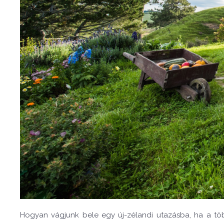
Hogyan vágjunk bele egy új-zélandi utazásba, ha a tö