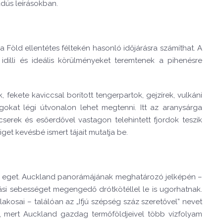
adús leírásokban.
 Föld ellentétes féltekén hasonló időjárásra számíthat. A
dilli és ideális körülményeket teremtenek a pihenésre
fekete kaviccsal borított tengerpartok, gejzírek, vulkáni
kat légi útvonalon lehet megtenni. Itt az aranysárga
serek és esőerdővel vastagon telehintett fjordok teszik
get kevésbé ismert tájait mutatja be.
az eget. Auckland panorámájának meghatározó jelképén –
si sebességet megengedő drótkötéllel le is ugorhatnak.
kosai – találóan az „Ifjú szépség száz szeretővel” nevet
, mert Auckland gazdag termőföldjeivel több vízfolyam