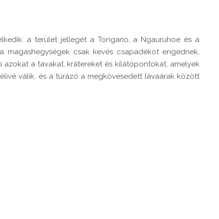
kedik: a terület jellegét a Tongario, a Ngauruhoe és a
hová a magashegységek csak kevés csapadékot engednek,
nti azokat a tavakat, krátereket és kilátópontokat, amelyek
élivé válik, és a túrázó a megkövesedett lávaárak között