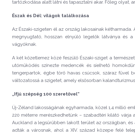
tartózkodása alatt látni és tapasztalni akar. Főleg olyat,
Észak és Dél: világok találkozása
Az Északi-szigeten él az ország lakosainak kétharmada. A
megnyugtató, hosszan elnyúló legelők látványa és a c
vágyóknak.
A két kőzetlemez közé feszülő Északi-sziget a természet 
utóműködés színezte medencék és síelhető homokdűnék
tengerpartok, égbe törő havas csúcsok, száraz fűvel bo
változatossá a szigetet, amely elsősorban kalandturizmusár
„Ifjú szépség 100 szeretővel”
Új-Zéland lakosságának egyharmada, közel 1,4 millió em
220 méterre merészkedhetünk – szabadtéri kilátó várja
Auckland a legsűrűbben lakott terület az országban, és 
adták a városnak, ahol a XIV. század közepe felé tel