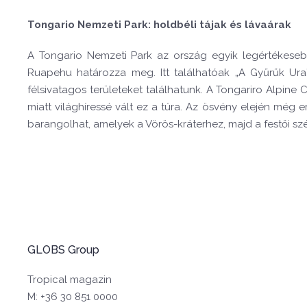
Tongario Nemzeti Park: holdbéli tájak és lávaárak
A Tongario Nemzeti Park az ország egyik legértékesebb
Ruapehu határozza meg. Itt találhatóak „A Gyűrűk Ura
félsivatagos területeket találhatunk. A Tongariro Alpine C
miatt világhíressé vált ez a túra. Az ösvény elején még
barangolhat, amelyek a Vörös-kráterhez, majd a festői 
GLOBS Group
Tropical magazin
M: +36 30 851 0000