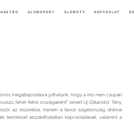
GASTRO
GLOBOPORT
GLOBOTV
KAPCSOLAT
D
 különös megállapodásra juthatunk, hogy a mű nem csupán
„hosszú fehér felhő országaként” ismert Új-Zélandot. Tény,
őször az eszünkbe, hanem a távoli szigetország drámai
s természet elszakíthatatlan kapcsolatának, valamint a