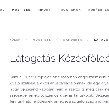
ÓD
MUST SEE
RIPORT
PROGRAMOK
KORÁBBI L
FŐLAP
MUST SEE
WANDERER
LÁTOGA
Látogatás Középföld
Samuel Butler utópiáját, az elsősorban angolszász kult
kiváló szatírája a viktoriánus társadalomnak, de egy olya
hogy Új-Zéland kapcsán nem a szerző (s még csak nem 
szépsége, amelyről számos útleírás tanúskodik. Új-Zél
fenntartható fejlődésnek, amelyet a szigetország a jól ki