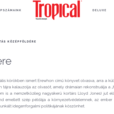
APSZÁMAINK
DELUXE
TÁS KÖZÉPFÖLDÉRE
ére
urális körökben ismert Erewhon című könyvet olvasva, arra a
n tájra kalauzolja az olvasót, amely drámaian rekonstruálja a 
is a nemzetközileg nagysikerű kortárs Lloyd Jones) jut el
and emellett szép példája a környezetvédelemnek, az ember é
munkált idegenforgalmi politikájának köszönhet.