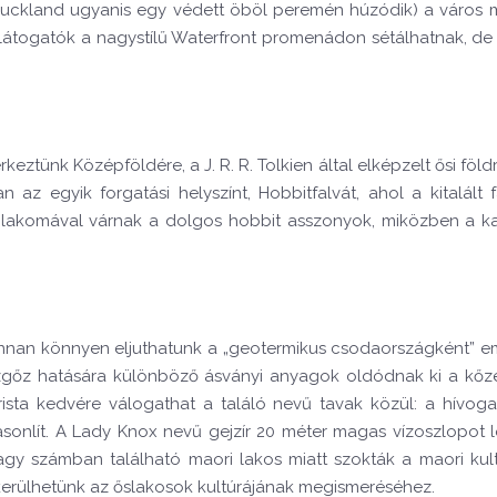
(Auckland ugyanis egy védett öböl peremén húzódik) a város mi
a látogatók a nagystílű Waterfront promenádon sétálhatnak, d
tünk Középföldére, a J. R. R. Tolkien által elképzelt ősi földr
az egyik forgatási helyszínt, Hobbitfalvát, ahol a kitalált
di lakomával várnak a dolgos hobbit asszonyok, miközben a ka
honnan könnyen eljuthatunk a „geotermikus csodaországként” 
tve vízgőz hatására különböző ásványi anyagok oldódnak ki a k
ista kedvére válogathat a találó nevű tavak közül: a hívogat
a hasonlít. A Lady Knox nevű gejzír 20 méter magas vízoszlopot
gy számban található maori lakos miatt szokták a maori kul
kerülhetünk az őslakosok kultúrájának megismeréséhez.