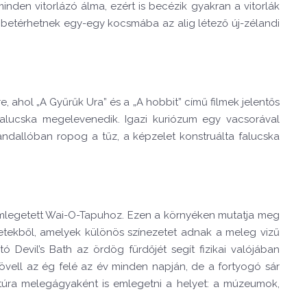
nden vitorlázó álma, ezért is becézik gyakran a vitorlák
e betérhetnek egy-egy kocsmába az alig létező új-zélandi
e, ahol „A Gyűrűk Ura” és a „A hobbit” című filmek jelentős
 falucska megelevenedik. Igazi kuriózum egy vacsorával
ndallóban ropog a tűz, a képzelet konstruálta falucska
emlegetett Wai-O-Tapuhoz. Ezen a környéken mutatja meg
őzetekből, amelyek különös színezetet adnak a meleg vizű
ó Devil’s Bath az ördög fürdőjét segít fizikai valójában
 lövell az ég felé az év minden napján, de a fortyogó sár
túra melegágyaként is emlegetni a helyet: a múzeumok,