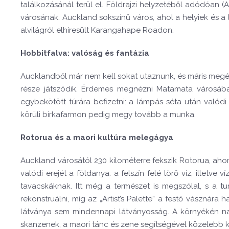
találkozásánál terül el. Földrajzi helyzetéből adódóan 
városának. Auckland
sokszínű
város, ahol a helyiek és 
alvilágról elhíresült Karangahape Roadon.
Hobbitfalva: valóság és fantázia
Aucklandből már nem kell sokat utaznunk, és máris megérkez
része játszódik. Érdemes megnézni Matamata városában 
egybekötött túrára befizetni: a lámpás séta után való
körüli birkafarmon pedig megy tovább a munka.
Rotorua és a maori kultúra melegágya
Auckland városától 230 kilométerre fekszik Rotorua, a
valódi erejét a földanya: a felszín felé törő víz, ille
tavacskáknak. Itt még a természet is megszólal, s a tur
rekonstruálni, míg az „Artist’s Palette” a festő vásznár
látványa sem mindennapi látványosság. A környékén na
skanzenek, a maori tánc és zene segítségével közelebb 