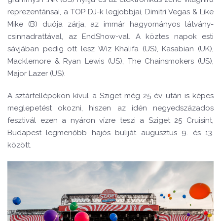
reprezentánsai, a TOP DJ-k legjobbjai,
Dimitri Vegas & Like
Mike (B) duója zárja, az immár hagyományos látvány-
csinnadrattával, az EndShow-val. A köztes napok esti
sávjában pedig ott lesz Wiz Khalifa (US), Kasabian (UK),
Macklemore & Ryan Lewis (US), The Chainsmokers (US),
Major Lazer (US).
A sztárfellépőkön kívül a Sziget még 25 év után is képes
meglepetést okozni, hiszen az idén negyedszázados
fesztivál ezen a nyáron vízre teszi a Sziget 25 Cruisint,
Budapest legmenőbb hajós buliját augusztus 9. és 13.
között.