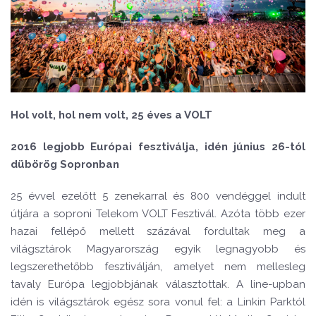
Hol volt, hol nem volt, 25 éves a VOLT
2016 legjobb Európai fesztiválja, idén június 26-tól
dübörög Sopronban
25 évvel ezelőtt 5 zenekarral és 800 vendéggel indult
útjára a soproni Telekom VOLT Fesztivál. Azóta több ezer
hazai fellépő mellett százával fordultak meg a
világsztárok Magyarország egyik legnagyobb és
legszerethetőbb fesztiválján, amelyet nem mellesleg
tavaly Európa legjobbjának választottak. A line-upban
idén is világsztárok egész sora vonul fel: a Linkin Parktól