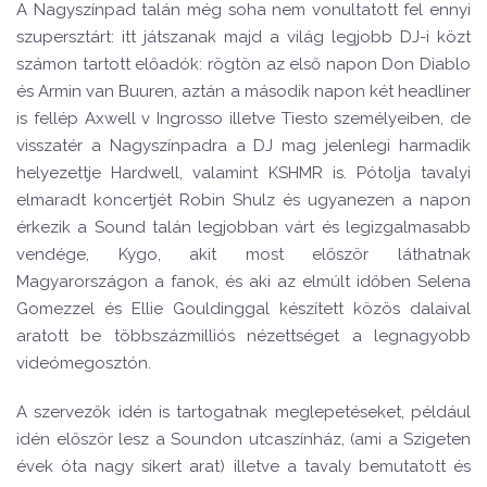
A Nagyszínpad talán még soha nem vonultatott fel ennyi
szupersztárt: itt játszanak majd a világ legjobb DJ-i közt
számon tartott előadók: rögtön az első napon Don Diablo
és Armin van Buuren, aztán a második napon két headliner
is fellép Axwell v Ingrosso illetve Tiesto személyeiben, de
visszatér a Nagyszínpadra a DJ mag jelenlegi harmadik
helyezettje Hardwell, valamint KSHMR is. Pótolja tavalyi
elmaradt koncertjét Robin Shulz és ugyanezen a napon
érkezik a Sound talán legjobban várt és legizgalmasabb
vendége, Kygo, akit most először láthatnak
Magyarországon a fanok, és aki az elmúlt időben Selena
Gomezzel és Ellie Gouldinggal készített közös dalaival
aratott be többszázmilliós nézettséget a legnagyobb
videómegosztón.
A szervezők idén is tartogatnak meglepetéseket, például
idén először lesz a Soundon utcaszínház, (ami a Szigeten
évek óta nagy sikert arat) illetve a tavaly bemutatott és