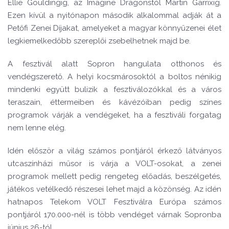
Ellie Gouldingig, az Imagine Dragonstól Martin Garrixig.
Ezen kívül a nyitónapon második alkalommal adják át a
Petőfi Zenei Díjakat, amelyeket a magyar könnyűzenei élet
legkiemelkedőbb szereplői zsebelhetnek majd be.
A fesztivál alatt Sopron hangulata otthonos és
vendégszerető. A helyi kocsmárosoktól a boltos nénikig
mindenki együtt bulizik a fesztiválozókkal és a város
teraszain, éttermeiben és kávézóiban pedig színes
programok várják a vendégeket, ha a fesztiváli forgatag
nem lenne elég.
Idén először a világ számos pontjáról érkező látványos
utcaszínházi műsor is várja a VOLT-osokat, a zenei
programok mellett pedig rengeteg előadás, beszélgetés,
játékos vetélkedő részesei lehet majd a közönség. Az idén
hatnapos Telekom VOLT Fesztiválra Európa számos
pontjáról 170.000-nél is több vendéget várnak Sopronba
június 26-tól.