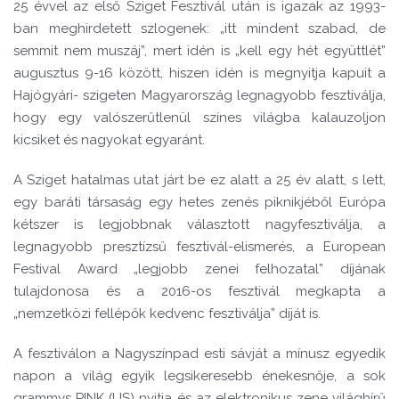
25 évvel az első Sziget Fesztivál után is igazak az 1993-
ban meghirdetett szlogenek: „itt mindent szabad, de
semmit nem muszáj”, mert idén is „kell egy hét együttlét”
augusztus 9-16 között, hiszen idén is megnyitja kapuit a
Hajógyári- szigeten Magyarország legnagyobb fesztiválja,
hogy egy valószerűtlenül színes világba kalauzoljon
kicsiket és nagyokat egyaránt.
A Sziget hatalmas utat járt be ez alatt a 25 év alatt, s lett,
egy baráti társaság egy hetes zenés piknikjéből Európa
kétszer is legjobbnak választott nagyfesztiválja, a
legnagyobb presztízsű fesztivál-elismerés, a European
Festival Award „legjobb zenei felhozatal” díjának
tulajdonosa és a 2016-os fesztivál megkapta a
„nemzetközi fellépők kedvenc fesztiválja” díját is.
A fesztiválon a Nagyszínpad esti sávját a mínusz egyedik
napon a
világ egyik legsikeresebb énekesnője, a sok
grammys
P!NK (US) nyitja és
az elektronikus zene világhírű