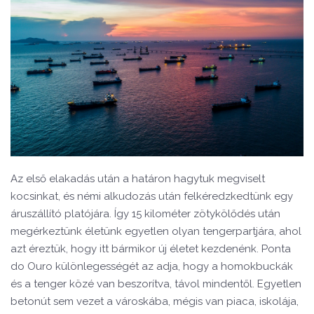
Az első elakadás után a határon hagytuk megviselt
kocsinkat, és némi alkudozás után felkéredzkedtünk egy
áruszállító platójára. Így 15 kilométer zötykölődés után
megérkeztünk életünk egyetlen olyan tengerpartjára, ahol
azt éreztük, hogy itt bármikor új életet kezdenénk. Ponta
do Ouro különlegességét az adja, hogy a homokbuckák
és a tenger közé van beszorítva, távol mindentől. Egyetlen
betonút sem vezet a városkába, mégis van piaca, iskolája,