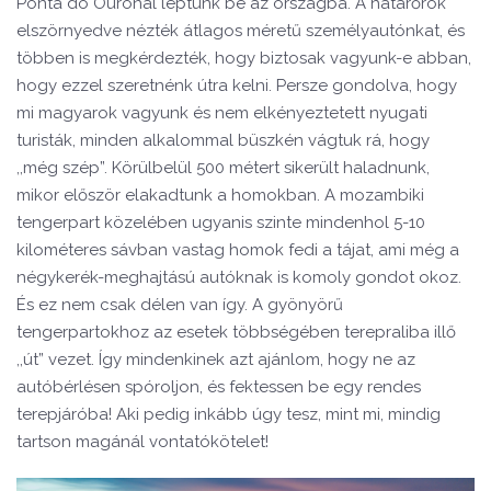
Ponta do Ourónál léptünk be az országba. A határőrök
elszörnyedve nézték átlagos méretű személyautónkat, és
többen is megkérdezték, hogy biztosak vagyunk-e abban,
hogy ezzel szeretnénk útra kelni. Persze gondolva, hogy
mi magyarok vagyunk és nem elkényeztetett nyugati
turisták, minden alkalommal büszkén vágtuk rá, hogy
,,még szép”. Körülbelül 500 métert sikerült haladnunk,
mikor először elakadtunk a homokban. A mozambiki
tengerpart közelében ugyanis szinte mindenhol 5-10
kilométeres sávban vastag homok fedi a tájat, ami még a
négykerék-meghajtású autóknak is komoly gondot okoz.
És ez nem csak délen van így. A gyönyörű
tengerpartokhoz az esetek többségében terepraliba illő
,,út” vezet. Így mindenkinek azt ajánlom, hogy ne az
autóbérlésen spóroljon, és fektessen be egy rendes
terepjáróba! Aki pedig inkább úgy tesz, mint mi, mindig
tartson magánál vontatókötelet!