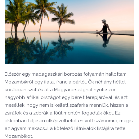
Először egy madagaszkári borozás folyamán hallottam
Mozambikról egy fiatal francia pártól. Ők néhány héttel
korábban szelték át a Magyarországnál nyolcszor
nagyobb afrikai országot egy bérelt terepjáróval, és azt
mesélték, hogy nem is kellett szafarira menniük, hiszen a
zsiráfok és a zebrák a főút mentén fogadták őket. Ez
akkoriban teljesen elképzelhetetlen volt számomra, mégis
az agyam makacsul a kötelező látnivalók listájára tette
Mozambikot.