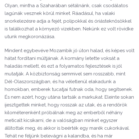
Olyan, mintha a Szaharában sétálnánk, csak csodálatos
lagúnák vesznek körül minket. Ráadásul, ha valaki
snorkelezésre adja a fejét, polipokkal és óriásteknősökkel
is találkozhat a környező vizekben. Nekünk ez volt rövidke
utunk megkoronázása.
Mindent egybevéve Mozambik jó úton halad, és képes volt
hátat fordítani múltjának. A kormány letette voksát a
haladás mellett, és ezt a folyamatos fejlesztések is jól
mutatják. A közbiztonság semmivel sem rosszabb, mint
Dél-Olaszországban, és ha véletlenül elakadunk a
homokban, emberek tucatjai futnak oda, hogy segítsenek.
És nem azért, hogy utána tartsák a markukat. Eleinte sokan
ijesztgettek minket, hogy rosszak az utak, és a rendőrök
kilométerenként próbálnak meg az emberből néhány
meticalt kicsikarni, de a valóságban minket egyszer
állítottak meg, és akkor is beérték egy marék cukorkával.
Tehát ne féljünk belevágni a kalandba, és ha már