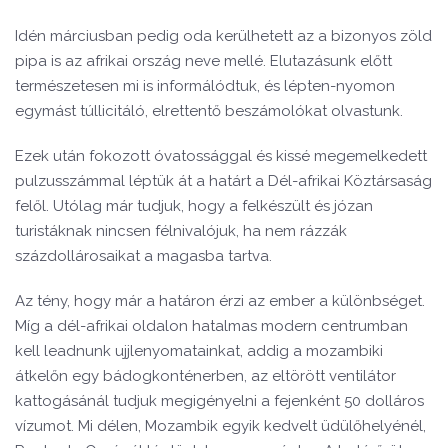
Idén márciusban pedig oda kerülhetett az a bizonyos zöld
pipa is az afrikai ország neve mellé. Elutazásunk előtt
természetesen mi is informálódtuk, és lépten-nyomon
egymást túllicitáló, elrettentő beszámolókat olvastunk.
Ezek után fokozott óvatossággal és kissé megemelkedett
pulzusszámmal léptük át a határt a Dél-afrikai Köztársaság
felől. Utólag már tudjuk, hogy a felkészült és józan
turistáknak nincsen félnivalójuk, ha nem rázzák
százdollárosaikat a magasba tartva.
Az tény, hogy már a határon érzi az ember a különbséget.
Míg a dél-afrikai oldalon hatalmas modern centrumban
kell leadnunk ujjlenyomatainkat, addig a mozambiki
átkelőn egy bádogkonténerben, az eltörött ventilátor
kattogásánál tudjuk megigényelni a fejenként 50 dolláros
vízumot. Mi délen, Mozambik egyik kedvelt üdülőhelyénél,