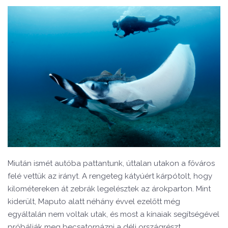
Miután ismét autóba pattantunk, úttalan utakon a főváros
felé vettük az irányt. A rengeteg kátyúért kárpótolt, hogy
kilométereken át zebrák legelésztek az árokparton. Mint
kiderült, Maputo alatt néhány évvel ezelőtt még
egyáltalán nem voltak utak, és most a kínaiak segítségével
próbálják meg becsatornázni a déli országrészt.