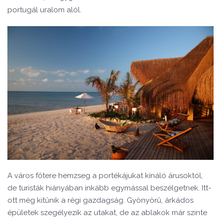
portugál uralom alól.
A város főtere hemzseg a portékájukat kínáló árusoktól,
de turisták hiányában inkább egymással beszélgetnek. Itt-
ott még kitűnik a régi gazdagság. Gyönyörű, árkádos
épületek szegélyezik az utakat, de az ablakok már szinte