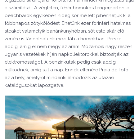
a számítását. A végtelen, fehér homokos tengerparton, a
beachbárok egyikében hideg sör mellett pihenhetjük ki a
többnapos zötykölődést. Ehetünk ezer forintért hatalmas
steaket valamelyik banánkunyhóban, sőt este akár élő
zenére is táncolhatunk mezítláb a homokban. Persze
addig, amíg el nem megy az áram. Mozambik nagy részén
ugyanis vezetékek híján napkollektorokkal biztosítják az
elektromosságot. A benzinkutak pedig csak addig
működnek, amíg süt a nap. Ennek ellenére Praia de Tofo
az a hely, amelyről mindenki álmodozik az utazási
katalógusokat lapozgatva.