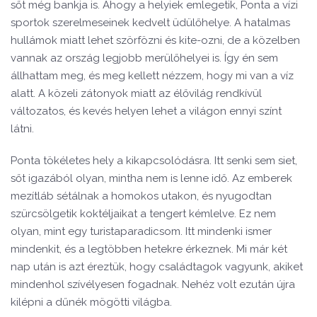
sőt még bankja is. Ahogy a helyiek emlegetik, Ponta a vízi
sportok szerelmeseinek kedvelt üdülőhelye. A hatalmas
hullámok miatt lehet szörfözni és kite-ozni, de a közelben
vannak az ország legjobb merülőhelyei is. Így én sem
állhattam meg, és meg kellett nézzem, hogy mi van a víz
alatt. A közeli zátonyok miatt az élővilág rendkívül
változatos, és kevés helyen lehet a világon ennyi színt
látni.
Ponta tökéletes hely a kikapcsolódásra. Itt senki sem siet,
sőt igazából olyan, mintha nem is lenne idő. Az emberek
mezítláb sétálnak a homokos utakon, és nyugodtan
szürcsölgetik koktéljaikat a tengert kémlelve. Ez nem
olyan, mint egy turistaparadicsom. Itt mindenki ismer
mindenkit, és a legtöbben hetekre érkeznek. Mi már két
nap után is azt éreztük, hogy családtagok vagyunk, akiket
mindenhol szívélyesen fogadnak. Nehéz volt ezután újra
kilépni a dűnék mögötti világba.