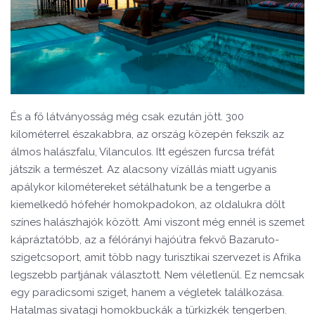
És a fő látványosság még csak ezután jött. 300
kilométerrel északabbra, az ország közepén fekszik az
álmos halászfalu, Vilanculos. Itt egészen furcsa tréfát
játszik a természet. Az alacsony vízállás miatt ugyanis
apálykor kilométereket sétálhatunk be a tengerbe a
kiemelkedő hófehér homokpadokon, az oldalukra dőlt
színes halászhajók között. Ami viszont még ennél is szemet
kápráztatóbb, az a félórányi hajóútra fekvő Bazaruto-
szigetcsoport, amit több nagy turisztikai szervezet is Afrika
legszebb partjának választott. Nem véletlenül. Ez nemcsak
egy paradicsomi sziget, hanem a végletek találkozása.
Hatalmas sivatagi homokbuckák a türkizkék tengerben.