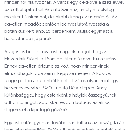
mindenhol hiányoznak. A város egyik ékköve a száz évvel
ezelőtt alapított Gil Vicente Színház, amely ma elvileg
moziként funkcionál, de inkább kong az ürességtől. Az
egyetlen megdöbbentően igényes látványosság a
botanikus kert, ahol 10 percenként váltják egymást a
házasulandó ifjú párok.
A zajos és büdös fővárost magunk mögött hagyva
Mozambik Siófokja, Praia do Bilene felé vettük az irányt.
Ennek egyetlen értelme az volt, hogy mindenkinek
elmondhatjuk, oda semmiképp se menjen. A koszos
tengerparton a betonból kiöntött város olyan, mint egy
hetvenes évekbeli SZOT-üdülő Bélatelepen. Annyi
különbséggel, hogy esténként a helyiek összegyűlnek
otthon tuningolt autóikkal, és bömböltetik az afrikai
slágereket a kipufogó gőzénél.
Egy este után gyorsan tovább is indultunk az ország talán
legszebb strandjára, Tofóra. Itt már mindenki megtalálhatja