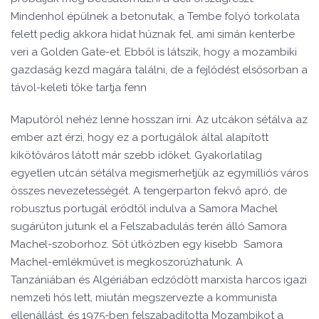
Mindenhol épülnek a betonutak, a Tembe folyó torkolata
felett pedig akkora hidat húznak fel, ami simán kenterbe
veri a Golden Gate-et. Ebből is látszik, hogy a mozambiki
gazdaság kezd magára találni, de a fejlődést elsősorban a
távol-keleti tőke tartja fenn
Maputóról nehéz lenne hosszan írni. Az utcákon sétálva az
ember azt érzi, hogy ez a portugálok által alapított
kikötőváros látott már szebb időket. Gyakorlatilag
egyetlen utcán sétálva megismerhetjük az egymilliós város
összes nevezetességét. A tengerparton fekvő apró, de
robusztus portugál erődtől indulva a Samora Machel
sugárúton jutunk el a Felszabadulás terén álló Samora
Machel-szoborhoz. Sőt útközben egy kisebb Samora
Machel-emlékművet is megkoszorúzhatunk. A
Tanzániában és Algériában edződött marxista harcos igazi
nemzeti hős lett, miután megszervezte a kommunista
ellenállást, és 1975-ben felszabadította Mozambikot a